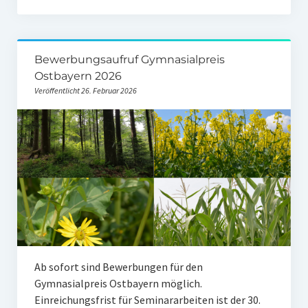
Ehemalige Stiftungs-Mitglieder
Hochschulpreis der Stiftung Nachwachsende Rohstoffe
Bewerbungsaufruf Gymnasialpreis
Preisträger
Ostbayern 2026
Veröffentlicht 26. Februar 2026
Medienpreis Nachwachsende Rohstoffe
Preisträger
Kontakt
Ab sofort sind Bewerbungen für den
Gymnasialpreis Ostbayern möglich.
Einreichungsfrist für Seminararbeiten ist der 30.