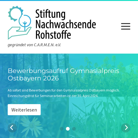
Menü
öffnen
gegründet von C.A.R.M.E.N. e.V.
Aktuelles
Bewerbungsaufruf Gymnasialpreis
Ostbayern 2026
Die Stiftung
Über die Stiftung
Ab sofort sind Bewerbungen für den Gymnasialpreis Ostbayern möglich.
Einreichungsfrist für Seminararbeiten ist der 30. April 2026.
Der Vorstand
Weiterlesen
Der Stiftungsrat
Satzung