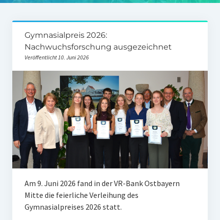
Unser Netzwerk
Unterstützen Sie uns
Gymnasialpreis 2026:
Nachwuchsforschung ausgezeichnet
Datenschutz
Veröffentlicht 10. Juni 2026
Impressum und Disclaimer
Stipendien
Erfahrungsberichte
Gymnasialpreise
Aktuelles
Promotionsstipendien
Am 9. Juni 2026 fand in der VR-Bank Ostbayern
Aktuelles
Mitte die feierliche Verleihung des
Gymnasialpreises 2026 statt.
Historie