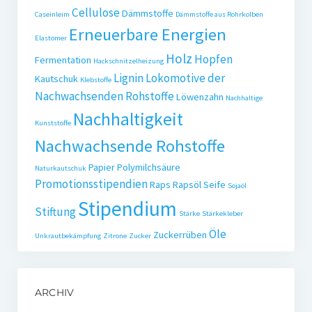
Cellulose
Dämmstoffe
Caseinleim
Dämmstoffe aus Rohrkolben
Erneuerbare Energien
Elastomer
Holz
Hopfen
Fermentation
Hackschnitzelheizung
Lignin
Lokomotive der
Kautschuk
Klebstoffe
Nachwachsenden Rohstoffe
Löwenzahn
Nachhaltige
Nachhaltigkeit
Kunststoffe
Nachwachsende Rohstoffe
Papier
Polymilchsäure
Naturkautschuk
Promotionsstipendien
Raps
Rapsöl
Seife
Sojaöl
Stipendium
Stiftung
Stärke
Stärkekleber
Öle
Zuckerrüben
Unkrautbekämpfung
Zitrone
Zucker
ARCHIV