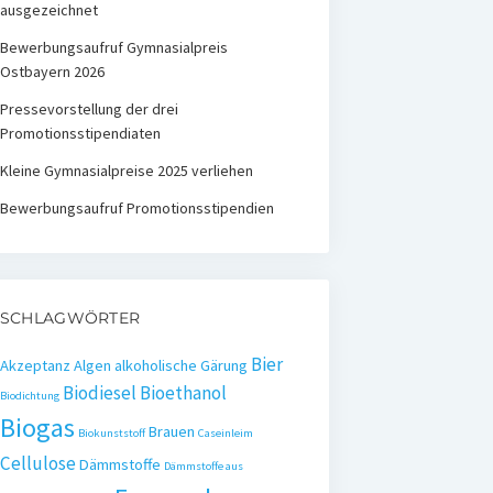
ausgezeichnet
Bewerbungsaufruf Gymnasialpreis
Ostbayern 2026
Pressevorstellung der drei
Promotionsstipendiaten
Kleine Gymnasialpreise 2025 verliehen
Bewerbungsaufruf Promotionsstipendien
SCHLAGWÖRTER
Bier
Akzeptanz
Algen
alkoholische Gärung
Biodiesel
Bioethanol
Biodichtung
Biogas
Brauen
Biokunststoff
Caseinleim
Cellulose
Dämmstoffe
Dämmstoffe aus