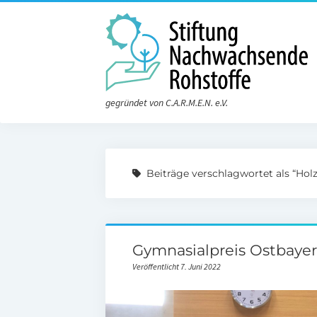
gegründet von C.A.R.M.E.N. e.V.
Beiträge verschlagwortet als “Holz
Gymnasialpreis Ostbayer
Veröffentlicht 7. Juni 2022