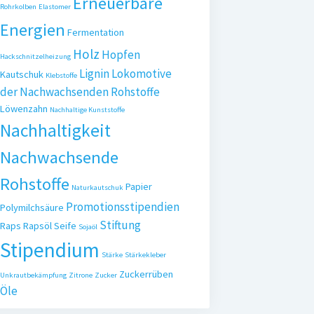
Erneuerbare
Rohrkolben
Elastomer
Energien
Fermentation
Holz
Hopfen
Hackschnitzelheizung
Lignin
Lokomotive
Kautschuk
Klebstoffe
der Nachwachsenden Rohstoffe
Löwenzahn
Nachhaltige Kunststoffe
Nachhaltigkeit
Nachwachsende
Rohstoffe
Papier
Naturkautschuk
Promotionsstipendien
Polymilchsäure
Stiftung
Raps
Rapsöl
Seife
Sojaöl
Stipendium
Stärke
Stärkekleber
Zuckerrüben
Unkrautbekämpfung
Zitrone
Zucker
Öle