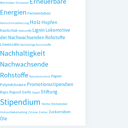
Erneuerbare
Rohrkolben
Elastomer
Energien
Fermentation
Holz
Hopfen
Hackschnitzelheizung
Lignin
Lokomotive
Kautschuk
Klebstoffe
der Nachwachsenden Rohstoffe
Löwenzahn
Nachhaltige Kunststoffe
Nachhaltigkeit
Nachwachsende
Rohstoffe
Papier
Naturkautschuk
Promotionsstipendien
Polymilchsäure
Stiftung
Raps
Rapsöl
Seife
Sojaöl
Stipendium
Stärke
Stärkekleber
Zuckerrüben
Unkrautbekämpfung
Zitrone
Zucker
Öle