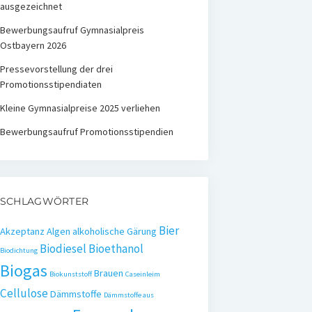
ausgezeichnet
Bewerbungsaufruf Gymnasialpreis
Ostbayern 2026
Pressevorstellung der drei
Promotionsstipendiaten
Kleine Gymnasialpreise 2025 verliehen
Bewerbungsaufruf Promotionsstipendien
SCHLAGWÖRTER
Bier
Akzeptanz
Algen
alkoholische Gärung
Biodiesel
Bioethanol
Biodichtung
Biogas
Brauen
Biokunststoff
Caseinleim
Cellulose
Dämmstoffe
Dämmstoffe aus