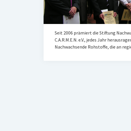
Seit 2006 prämiert die Stiftung Nach
C.A.R.M.E.N. e.V., jedes Jahr herausr
Nachwachsende Rohstoffe, die an regi