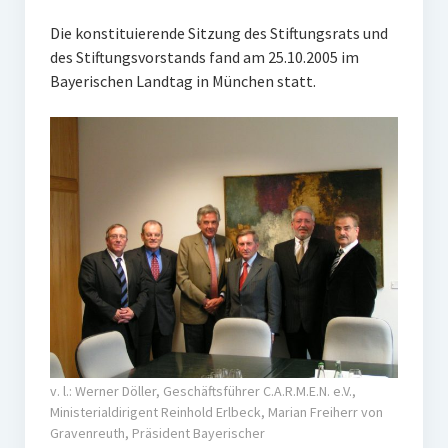
Unser Netzwerk
Die konstituierende Sitzung des Stiftungsrats und
Unterstützen Sie uns
des Stiftungsvorstands fand am 25.10.2005 im
Bayerischen Landtag in München statt.
Datenschutz
Impressum und Disclaimer
Stipendien
Erfahrungsberichte
Gymnasialpreise
Aktuelles
Promotionsstipendien
Aktuelles
v. l.: Werner Döller, Geschäftsführer C.A.R.M.E.N. e.V.,
Ministerialdirigent Reinhold Erlbeck, Marian Freiherr von
Historie
Gravenreuth, Präsident Bayerischer