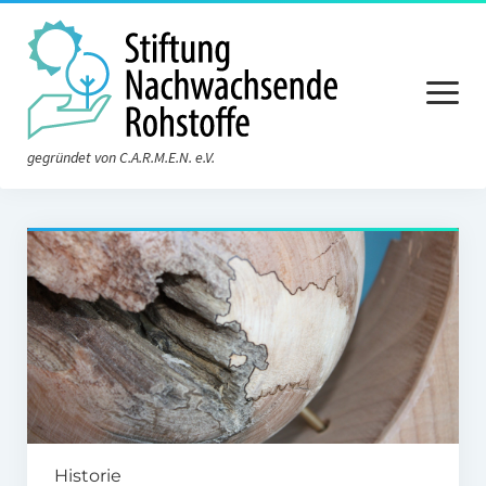
Menü
öffnen
gegründet von C.A.R.M.E.N. e.V.
Aktuelles
Die Stiftung
Über die Stiftung
Der Vorstand
Der Stiftungsrat
Satzung
Historie