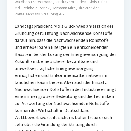
Waldbesitzerverband, Landtagspräsident Alois Glück,
Ehemalige Stiftungs-Mitglieder
MdL Reinhold Perlak, Hermann Mirtl, Direktor der
Raiffeisenbank Straubing eG
Hochschulpreis der Stiftung Nachwachsende Rohstoffe
Landtagspräsident Alois Glück wies anlässlich der
Preisträger
Gründung der Stiftung Nachwachsende Rohstoffe
darauf hin, dass die Nachwachsenden Rohstoffe
Medienpreis Nachwachsende Rohstoffe
und erneuerbaren Energien ein entscheidender
Baustein bei der Lösung der Energieversorgung der
Preisträger
Zukunft sind, eine sichere, bezahlbare und
umweltverträgliche Energieversorgung
Kontakt
ermöglichen und Einkommensalternativen im
ländlichen Raum bieten. Aber auch der Einsatz
Nachwachsender Rohstoffe in der Industrie erlangt
eine immer größere Bedeutung und die Techniken
zur Verwertung der Nachwachsenden Rohstoffe
können der Wirtschaft in Deutschland
Wettbewerbsvorteile sichern. Daher freue er sich
sehr über die Gründung der Stiftung durch