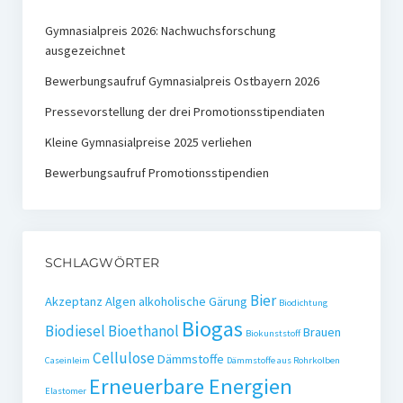
Gymnasialpreis 2026: Nachwuchsforschung
ausgezeichnet
Bewerbungsaufruf Gymnasialpreis Ostbayern 2026
Pressevorstellung der drei Promotionsstipendiaten
Kleine Gymnasialpreise 2025 verliehen
Bewerbungsaufruf Promotionsstipendien
SCHLAGWÖRTER
Bier
Akzeptanz
Algen
alkoholische Gärung
Biodichtung
Biogas
Biodiesel
Bioethanol
Brauen
Biokunststoff
Cellulose
Dämmstoffe
Caseinleim
Dämmstoffe aus Rohrkolben
Erneuerbare Energien
Elastomer