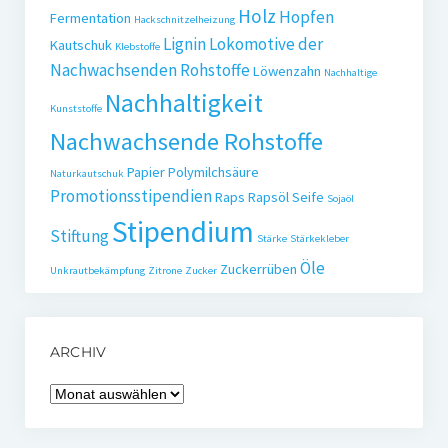
Holz
Hopfen
Fermentation
Hackschnitzelheizung
Lignin
Lokomotive der
Kautschuk
Klebstoffe
Nachwachsenden Rohstoffe
Löwenzahn
Nachhaltige
Nachhaltigkeit
Kunststoffe
Nachwachsende Rohstoffe
Papier
Polymilchsäure
Naturkautschuk
Promotionsstipendien
Raps
Rapsöl
Seife
Sojaöl
Stipendium
Stiftung
Stärke
Stärkekleber
Öle
Zuckerrüben
Unkrautbekämpfung
Zitrone
Zucker
ARCHIV
Archiv