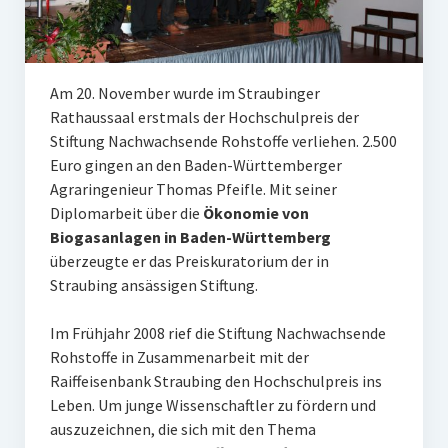
Unser Netzwerk
Unterstützen Sie uns
Am 20. November wurde im Straubinger
Datenschutz
Rathaussaal erstmals der Hochschulpreis der
Impressum und Disclaimer
Stiftung Nachwachsende Rohstoffe verliehen. 2.500
Euro gingen an den Baden-Württemberger
Stipendien
Agraringenieur Thomas Pfeifle. Mit seiner
Diplomarbeit über die
Ökonomie von
Erfahrungsberichte
Biogasanlagen in Baden-Württemberg
überzeugte er das Preiskuratorium der in
Gymnasialpreise
Straubing ansässigen Stiftung.
Aktuelles
Im Frühjahr 2008 rief die Stiftung Nachwachsende
Promotionsstipendien
Rohstoffe in Zusammenarbeit mit der
Raiffeisenbank Straubing den Hochschulpreis ins
Aktuelles
Leben. Um junge Wissenschaftler zu fördern und
auszuzeichnen, die sich mit den Thema
Historie