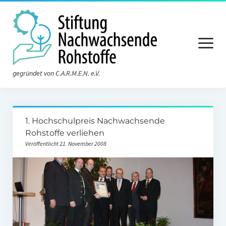
Menü
öffnen
gegründet von C.A.R.M.E.N. e.V.
Aktuelles
1. Hochschulpreis Nachwachsende
Die Stiftung
Rohstoffe verliehen
Veröffentlicht 21. November 2008
Über die Stiftung
Der Vorstand
Der Stiftungsrat
Satzung