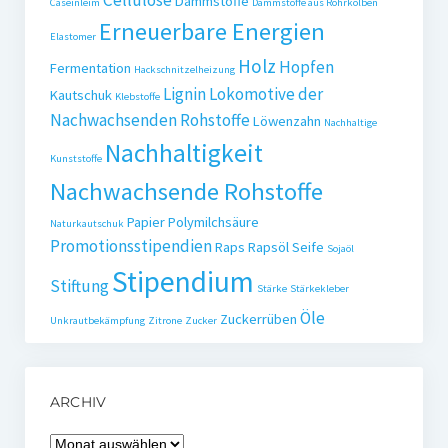
Cellulose
Dämmstoffe
Caseinleim
Dämmstoffe aus Rohrkolben
Erneuerbare Energien
Elastomer
Holz
Hopfen
Fermentation
Hackschnitzelheizung
Lignin
Lokomotive der
Kautschuk
Klebstoffe
Nachwachsenden Rohstoffe
Löwenzahn
Nachhaltige
Nachhaltigkeit
Kunststoffe
Nachwachsende Rohstoffe
Papier
Polymilchsäure
Naturkautschuk
Promotionsstipendien
Raps
Rapsöl
Seife
Sojaöl
Stipendium
Stiftung
Stärke
Stärkekleber
Öle
Zuckerrüben
Unkrautbekämpfung
Zitrone
Zucker
ARCHIV
Archiv