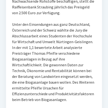
Nachwachsende Rohstoffe beschäftigen, stellt die
Ehemalige Stiftungs-Mitglieder
Raiffeisenbank Straubing jährlich das Preisgeld
von 2.500 Euro zur Verfügung.
Hochschulpreis der Stiftung Nachwachsende Rohstoffe
Unter den Einsendungen aus ganz Deutschland,
Preisträger
Österreich und der Schweiz wählte die Jury die
Abschlussarbeit eines Studenten der Hochschule
Medienpreis Nachwachsende Rohstoffe
für Wirtschaft und Umwelt Nürtingen-Geislingen.
Preisträger
In der mit 1,1 bewertete Arbeit analysierte
Preisträger Thomas Pfeifle verschiedene
Kontakt
Biogasanlagen in Bezug auf ihre
Wirtschaftlichkeit. Die gewonnen Daten zur
Technik, Ökonomie und Rentabilität können bei
der Beratung von Landwirten eingesetzt werden,
die eine Biogasanlage bauen wollen. Des Weiteren
ermittelte Pfeifle Ursachen für
Effizienzunterschiede und Produktivitätsfaktoren
beim Betrieb von Biogasanlagen.