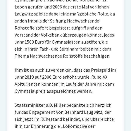
Leben gerufen und 2006 das erste Mal verliehen.
Ehemalige Stiftungs-Mitglieder
Laugwitz spielte dabei eine maßgebliche Rolle, da
Hochschulpreis der Stiftung Nachwachsende Rohstoffe
er den Impuls der Stiftung Nachwachsende
Rohstoffe sofort begeistert aufgriff und den
Preisträger
Vorstand der Volksbank überzeugen konnte, jedes
Jahr 1500 Euro für Gymnasiasten zu stiften, die
Medienpreis Nachwachsende Rohstoffe
sich in ihren Fach- und Seminararbeiten mit dem
Thema Nachwachsende Rohstoffe beschäftigen.
Preisträger
Kontakt
Ihm ist es auch zu verdanken, dass das Preisgeld im
Jahr 2010 auf 2000 Euro erhöht wurde. Rund 40
Abiturienten konnten im Laufe der Jahre mit dem
Gymnasialpreis ausgezeichnet werden.
Staatsminister a.D. Miller bedankte sich herzlich
für das Engagement von Bernhard Laugwitz, der
sich jetzt im Ruhestand befindet, und überreichte
ihm zur Erinnerung die „Lokomotive der