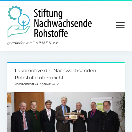
Menü
öffnen
gegründet von C.A.R.M.E.N. e.V.
Aktuelles
Lokomotive der Nachwachsenden
Die Stiftung
Rohstoffe überreicht
Veröffentlicht 14. Februar 2012
Über die Stiftung
Der Vorstand
Der Stiftungsrat
Satzung