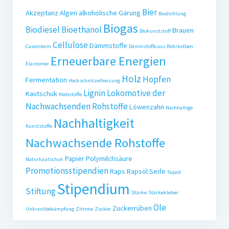
Bier
Akzeptanz
Algen
alkoholische Gärung
Biodichtung
Biogas
Biodiesel
Bioethanol
Brauen
Biokunststoff
Cellulose
Dämmstoffe
Caseinleim
Dämmstoffe aus Rohrkolben
Erneuerbare Energien
Elastomer
Holz
Hopfen
Fermentation
Hackschnitzelheizung
Lignin
Lokomotive der
Kautschuk
Klebstoffe
Nachwachsenden Rohstoffe
Löwenzahn
Nachhaltige
Nachhaltigkeit
Kunststoffe
Nachwachsende Rohstoffe
Papier
Polymilchsäure
Naturkautschuk
Promotionsstipendien
Raps
Rapsöl
Seife
Sojaöl
Stipendium
Stiftung
Stärke
Stärkekleber
Öle
Zuckerrüben
Unkrautbekämpfung
Zitrone
Zucker