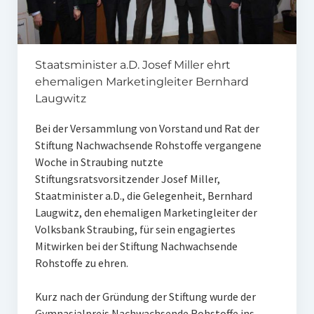
Unser Netzwerk
Unterstützen Sie uns
Staatsminister a.D. Josef Miller ehrt
Datenschutz
ehemaligen Marketingleiter Bernhard
Impressum und Disclaimer
Laugwitz
Stipendien
Bei der Versammlung von Vorstand und Rat der
Stiftung Nachwachsende Rohstoffe vergangene
Erfahrungsberichte
Woche in Straubing nutzte
Stiftungsratsvorsitzender Josef Miller,
Gymnasialpreise
Staatminister a.D., die Gelegenheit, Bernhard
Laugwitz, den ehemaligen Marketingleiter der
Aktuelles
Volksbank Straubing, für sein engagiertes
Promotionsstipendien
Mitwirken bei der Stiftung Nachwachsende
Rohstoffe zu ehren.
Aktuelles
Kurz nach der Gründung der Stiftung wurde der
Historie
Gymnasialpreis Nachwachsende Rohstoffe ins