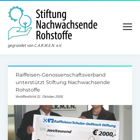
Menü
öffnen
gegründet von C.A.R.M.E.N. e.V.
Aktuelles
Raiffeisen-Genossenschaftsverband
Die Stiftung
unterstützt Stiftung Nachwachsende
Rohstoffe
Über die Stiftung
Veröffentlicht 31. Oktober 2008
Der Vorstand
Der Stiftungsrat
Satzung