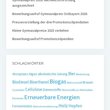
ausgezeichnet
Bewerbungsaufruf Gymnasialpreis Ostbayern 2026
Pressevorstellung der drei Promotionsstipendiaten
Kleine Gymnasialpreise 2025 verliehen
Bewerbungsaufruf Promotionsstipendien
SCHLAGWÖRTER
Bier
Akzeptanz
Algen
alkoholische Gärung
Biodichtung
Biogas
Biodiesel
Bioethanol
Brauen
Biokunststoff
Cellulose
Dämmstoffe
Caseinleim
Dämmstoffe aus Rohrkolben
Erneuerbare Energien
Elastomer
Holz
Hopfen
Fermentation
Hackschnitzelheizung