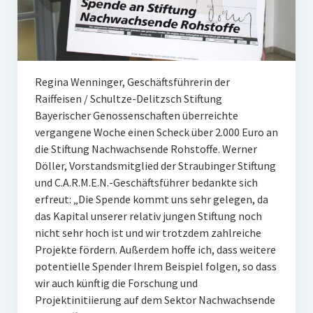
Unser Netzwerk
Unterstützen Sie uns
Datenschutz
Regina Wenninger, Geschäftsführerin der
Impressum und Disclaimer
Raiffeisen / Schultze-Delitzsch Stiftung
Bayerischer Genossenschaften überreichte
Stipendien
vergangene Woche einen Scheck über 2.000 Euro an
die Stiftung Nachwachsende Rohstoffe. Werner
Erfahrungsberichte
Döller, Vorstandsmitglied der Straubinger Stiftung
und C.A.R.M.E.N.-Geschäftsführer bedankte sich
Gymnasialpreise
erfreut: „Die Spende kommt uns sehr gelegen, da
Aktuelles
das Kapital unserer relativ jungen Stiftung noch
nicht sehr hoch ist und wir trotzdem zahlreiche
Promotionsstipendien
Projekte fördern. Außerdem hoffe ich, dass weitere
potentielle Spender Ihrem Beispiel folgen, so dass
Aktuelles
wir auch künftig die Forschung und
Projektinitiierung auf dem Sektor Nachwachsende
Historie