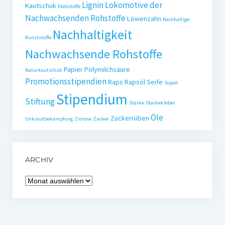
Lignin
Lokomotive der
Kautschuk
Klebstoffe
Nachwachsenden Rohstoffe
Löwenzahn
Nachhaltige
Nachhaltigkeit
Kunststoffe
Nachwachsende Rohstoffe
Papier
Polymilchsäure
Naturkautschuk
Promotionsstipendien
Raps
Rapsöl
Seife
Sojaöl
Stipendium
Stiftung
Stärke
Stärkekleber
Öle
Zuckerrüben
Unkrautbekämpfung
Zitrone
Zucker
ARCHIV
Archiv