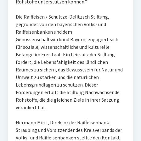
Rohstoffe unterstützen können.“
Ehemalige Stiftungs-Mitglieder
Die Raiffeisen / Schultze-Delitzsch Stiftung,
Hochschulpreis der Stiftung Nachwachsende Rohstoffe
gegründet von den bayerischen Volks- und
Raiffeisenbanken und dem
Preisträger
Genossenschaftsverband Bayern, engagiert sich
für soziale, wissenschaftliche und kulturelle
Medienpreis Nachwachsende Rohstoffe
Belange im Freistaat. Ein Leitsatz der Stiftung
Preisträger
fordert, die Lebensfähigkeit des ländlichen
Raumes zu sichern, das Bewusstsein für Natur und
Kontakt
Umwelt zu stärken und die natürlichen
Lebensgrundlagen zu schützen. Dieser
Forderungen erfüllt die Stiftung Nachwachsende
Rohstoffe, die die gleichen Ziele in ihrer Satzung
verankert hat.
Hermann Mirtl, Direktor der Raiffeisenbank
Straubing und Vorsitzender des Kreisverbands der
Volks- und Raiffeisenbanken stellte den Kontakt