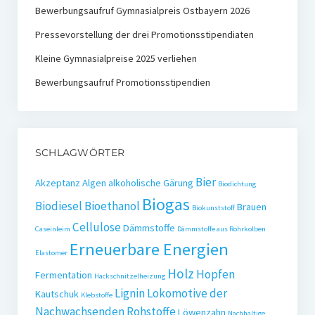
Bewerbungsaufruf Gymnasialpreis Ostbayern 2026
Pressevorstellung der drei Promotionsstipendiaten
Kleine Gymnasialpreise 2025 verliehen
Bewerbungsaufruf Promotionsstipendien
SCHLAGWÖRTER
Bier
Akzeptanz
Algen
alkoholische Gärung
Biodichtung
Biogas
Biodiesel
Bioethanol
Brauen
Biokunststoff
Cellulose
Dämmstoffe
Caseinleim
Dämmstoffe aus Rohrkolben
Erneuerbare Energien
Elastomer
Holz
Hopfen
Fermentation
Hackschnitzelheizung
Lignin
Lokomotive der
Kautschuk
Klebstoffe
Nachwachsenden Rohstoffe
Löwenzahn
Nachhaltige