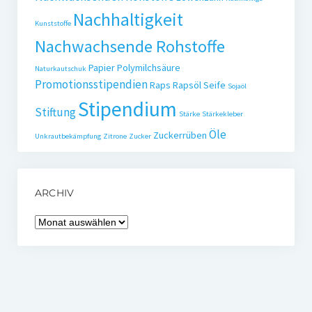
Nachhaltigkeit
Kunststoffe
Nachwachsende Rohstoffe
Papier
Polymilchsäure
Naturkautschuk
Promotionsstipendien
Raps
Rapsöl
Seife
Sojaöl
Stipendium
Stiftung
Stärke
Stärkekleber
Öle
Zuckerrüben
Unkrautbekämpfung
Zitrone
Zucker
ARCHIV
Archiv