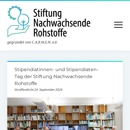
Menü
öffnen
gegründet von C.A.R.M.E.N. e.V.
Aktuelles
Stipendiatinnen- und Stipendiaten-
Die Stiftung
Tag der Stiftung Nachwachsende
Rohstoffe
Über die Stiftung
Veröffentlicht 24. September 2024
Der Vorstand
Der Stiftungsrat
Satzung