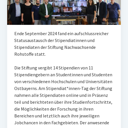
Unser Netzwerk
Unterstützen Sie uns
Datenschutz
Ende September 2024 fand ein aufschlussreicher
Impressum und Disclaimer
Statusaustausch der Stipendiatinnen und
Stipendiaten der Stiftung Nachwachsende
Stipendien
Rohstoffe statt.
Erfahrungsberichte
Die Stiftung vergibt 14 Stipendien von 11
Stipendiengebern an Studentinnen und Studenten
Gymnasialpreise
von verschiedenen Hochschulen und Universitäten
Aktuelles
Ostbayerns. Am Stipendiat*innen-Tag der Stiftung
nahmen alle Stipendiaten online und in Präsenz
Promotionsstipendien
teil und berichteten über ihre Studienfortschritte,
die Möglichkeiten der Forschung in ihren
Aktuelles
Bereichen und letztlich auch ihre jeweiligen
Jobchancen in den Fachgebieten. Der anwesende
Historie