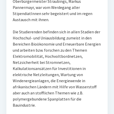
Oberbürgermeister Straubings, Markus
Ehemalige Stiftungs-Mitglieder
Pannermayr, war vom Werdegang aller
StipendiatInnen sehr begeistert und im regen
Hochschulpreis der Stiftung Nachwachsende Rohstoffe
Austausch mit ihnen.
Preisträger
Die Studierenden befinden sich in allen Stadien der
Hochschul- und Uniausbildung zumeist in den
Medienpreis Nachwachsende Rohstoffe
Bereichen Bioökonomie und Erneuerbare Energien
Preisträger
und arbeiten bzw. forschen zu den Themen
Elektromobilität, Hochvoltbordnetzen,
Kontakt
Netzsicherheit bei Stromnetzen,
Kalkulationsansätzen für Investitionen in
elektrische Netzleitungen, Wartung von
Windenergieanlagen, die Energiewende in
afrikanischen Ländern mit Hilfe von Wasserstoff
aber auch an stofflichen Themen wie z.B.
polymergebundene Spanplatten für die
Bauindustrie.