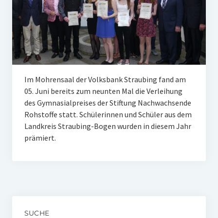
Unser Netzwerk
Unterstützen Sie uns
Datenschutz
Impressum und Disclaimer
Im Mohrensaal der Volksbank Straubing fand am
Stipendien
05. Juni bereits zum neunten Mal die Verleihung
des Gymnasialpreises der Stiftung Nachwachsende
Erfahrungsberichte
Rohstoffe statt. Schülerinnen und Schüler aus dem
Landkreis Straubing-Bogen wurden in diesem Jahr
Gymnasialpreise
prämiert.
Aktuelles
Promotionsstipendien
Aktuelles
Historie
SUCHE