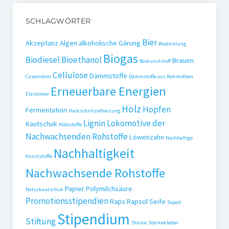
SCHLAGWÖRTER
Bier
Akzeptanz
Algen
alkoholische Gärung
Biodichtung
Biogas
Biodiesel
Bioethanol
Brauen
Biokunststoff
Cellulose
Dämmstoffe
Caseinleim
Dämmstoffe aus Rohrkolben
Erneuerbare Energien
Elastomer
Holz
Hopfen
Fermentation
Hackschnitzelheizung
Lignin
Lokomotive der
Kautschuk
Klebstoffe
Nachwachsenden Rohstoffe
Löwenzahn
Nachhaltige
Nachhaltigkeit
Kunststoffe
Nachwachsende Rohstoffe
Papier
Polymilchsäure
Naturkautschuk
Promotionsstipendien
Raps
Rapsöl
Seife
Sojaöl
Stipendium
Stiftung
Stärke
Stärkekleber