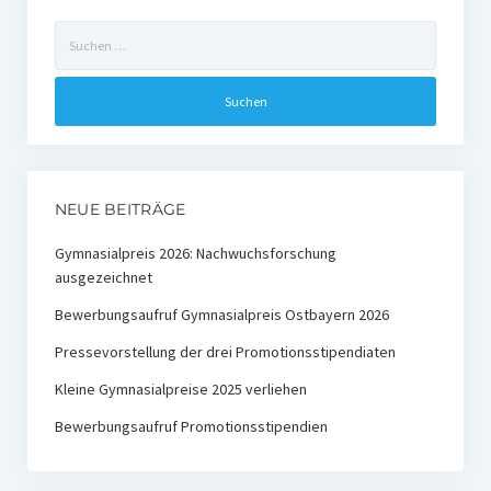
Ehemalige Stiftungs-Mitglieder
Suchen
nach:
Hochschulpreis der Stiftung Nachwachsende Rohstoffe
Preisträger
Medienpreis Nachwachsende Rohstoffe
NEUE BEITRÄGE
Preisträger
Gymnasialpreis 2026: Nachwuchsforschung
Kontakt
ausgezeichnet
Bewerbungsaufruf Gymnasialpreis Ostbayern 2026
Pressevorstellung der drei Promotionsstipendiaten
Kleine Gymnasialpreise 2025 verliehen
Bewerbungsaufruf Promotionsstipendien