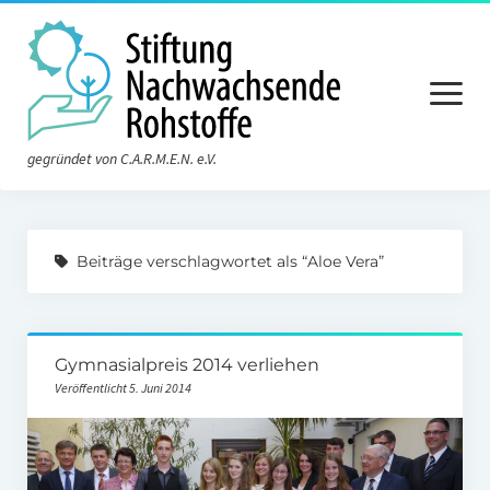
Menü
öffnen
gegründet von C.A.R.M.E.N. e.V.
Aktuelles
Beiträge verschlagwortet als “Aloe Vera”
Die Stiftung
Über die Stiftung
Gymnasialpreis 2014 verliehen
Der Vorstand
Veröffentlicht 5. Juni 2014
Der Stiftungsrat
Satzung