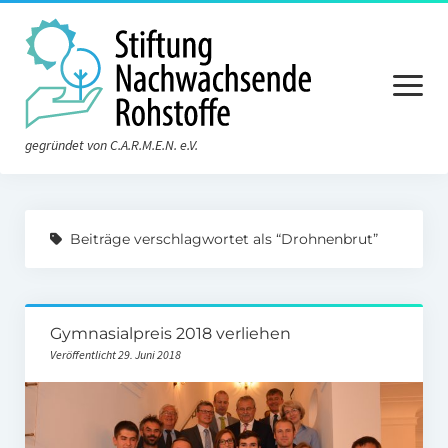
Menü
öffnen
gegründet von C.A.R.M.E.N. e.V.
Aktuelles
Beiträge verschlagwortet als “Drohnenbrut”
Die Stiftung
Über die Stiftung
Gymnasialpreis 2018 verliehen
Der Vorstand
Veröffentlicht 29. Juni 2018
Der Stiftungsrat
Satzung