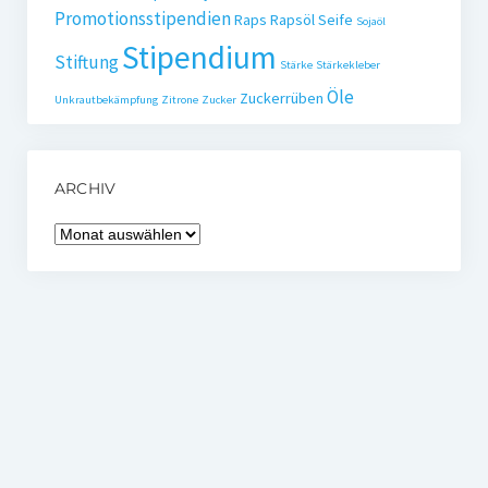
Promotionsstipendien
Raps
Rapsöl
Seife
Sojaöl
Stipendium
Stiftung
Stärke
Stärkekleber
Öle
Zuckerrüben
Unkrautbekämpfung
Zitrone
Zucker
ARCHIV
Archiv