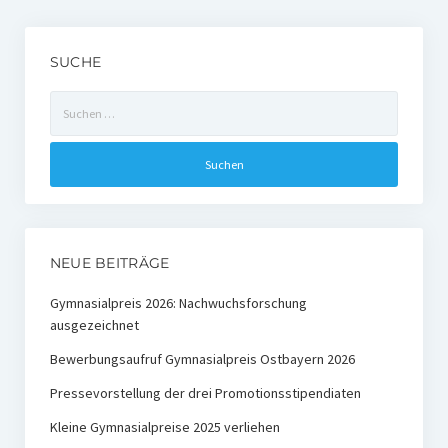
Ehemalige Stiftungs-Mitglieder
SUCHE
Hochschulpreis der Stiftung Nachwachsende Rohstoffe
Suchen
Preisträger
nach:
Medienpreis Nachwachsende Rohstoffe
Preisträger
Kontakt
NEUE BEITRÄGE
Gymnasialpreis 2026: Nachwuchsforschung
ausgezeichnet
Bewerbungsaufruf Gymnasialpreis Ostbayern 2026
Pressevorstellung der drei Promotionsstipendiaten
Kleine Gymnasialpreise 2025 verliehen