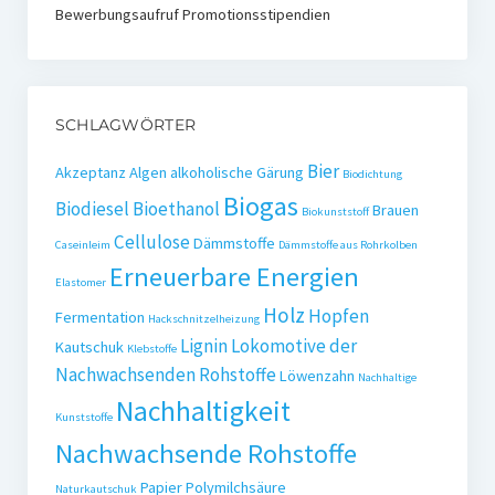
Bewerbungsaufruf Promotionsstipendien
SCHLAGWÖRTER
Bier
Akzeptanz
Algen
alkoholische Gärung
Biodichtung
Biogas
Biodiesel
Bioethanol
Brauen
Biokunststoff
Cellulose
Dämmstoffe
Caseinleim
Dämmstoffe aus Rohrkolben
Erneuerbare Energien
Elastomer
Holz
Hopfen
Fermentation
Hackschnitzelheizung
Lignin
Lokomotive der
Kautschuk
Klebstoffe
Nachwachsenden Rohstoffe
Löwenzahn
Nachhaltige
Nachhaltigkeit
Kunststoffe
Nachwachsende Rohstoffe
Papier
Polymilchsäure
Naturkautschuk