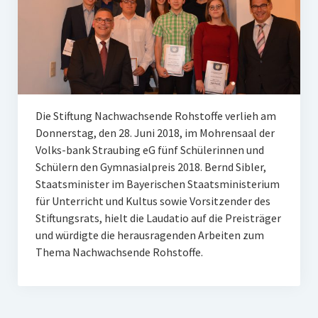
Unser Netzwerk
Unterstützen Sie uns
Datenschutz
Impressum und Disclaimer
Die Stiftung Nachwachsende Rohstoffe verlieh am
Stipendien
Donnerstag, den 28. Juni 2018, im Mohrensaal der
Volks-bank Straubing eG fünf Schülerinnen und
Erfahrungsberichte
Schülern den Gymnasialpreis 2018. Bernd Sibler,
Staatsminister im Bayerischen Staatsministerium
Gymnasialpreise
für Unterricht und Kultus sowie Vorsitzender des
Aktuelles
Stiftungsrats, hielt die Laudatio auf die Preisträger
und würdigte die herausragenden Arbeiten zum
Promotionsstipendien
Thema Nachwachsende Rohstoffe.
Aktuelles
Historie