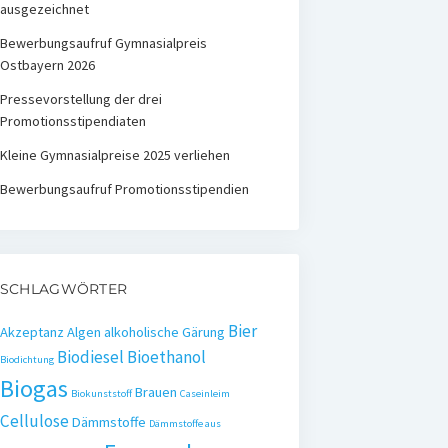
ausgezeichnet
Bewerbungsaufruf Gymnasialpreis
Ostbayern 2026
Pressevorstellung der drei
Promotionsstipendiaten
Kleine Gymnasialpreise 2025 verliehen
Bewerbungsaufruf Promotionsstipendien
SCHLAGWÖRTER
Bier
Akzeptanz
Algen
alkoholische Gärung
Biodiesel
Bioethanol
Biodichtung
Biogas
Brauen
Biokunststoff
Caseinleim
Cellulose
Dämmstoffe
Dämmstoffe aus