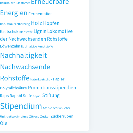
Erneuerbare
Rohrkolben
Elastomer
Energien
Fermentation
Holz
Hopfen
Hackschnitzelheizung
Lignin
Lokomotive
Kautschuk
Klebstoffe
der Nachwachsenden Rohstoffe
Löwenzahn
Nachhaltige Kunststoffe
Nachhaltigkeit
Nachwachsende
Rohstoffe
Papier
Naturkautschuk
Promotionsstipendien
Polymilchsäure
Stiftung
Raps
Rapsöl
Seife
Sojaöl
Stipendium
Stärke
Stärkekleber
Zuckerrüben
Unkrautbekämpfung
Zitrone
Zucker
Öle