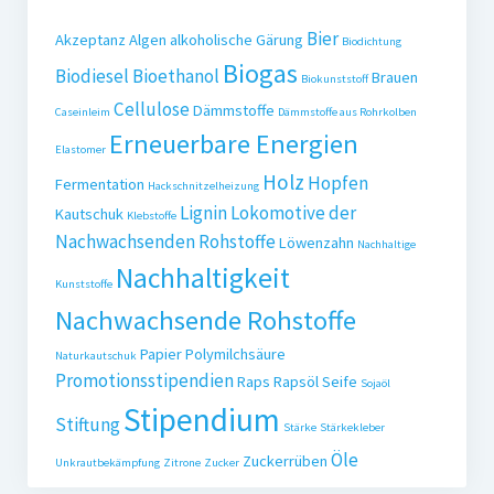
Bier
Akzeptanz
Algen
alkoholische Gärung
Biodichtung
Biogas
Biodiesel
Bioethanol
Brauen
Biokunststoff
Cellulose
Dämmstoffe
Caseinleim
Dämmstoffe aus Rohrkolben
Erneuerbare Energien
Elastomer
Holz
Hopfen
Fermentation
Hackschnitzelheizung
Lignin
Lokomotive der
Kautschuk
Klebstoffe
Nachwachsenden Rohstoffe
Löwenzahn
Nachhaltige
Nachhaltigkeit
Kunststoffe
Nachwachsende Rohstoffe
Papier
Polymilchsäure
Naturkautschuk
Promotionsstipendien
Raps
Rapsöl
Seife
Sojaöl
Stipendium
Stiftung
Stärke
Stärkekleber
Öle
Zuckerrüben
Unkrautbekämpfung
Zitrone
Zucker