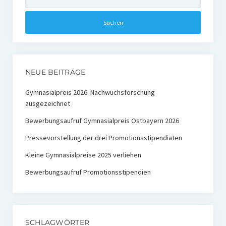
nach:
Ehemalige Stiftungs-Mitglieder
Hochschulpreis der Stiftung Nachwachsende Rohstoffe
Preisträger
NEUE BEITRÄGE
Medienpreis Nachwachsende Rohstoffe
Gymnasialpreis 2026: Nachwuchsforschung
Preisträger
ausgezeichnet
Kontakt
Bewerbungsaufruf Gymnasialpreis Ostbayern 2026
Pressevorstellung der drei Promotionsstipendiaten
Kleine Gymnasialpreise 2025 verliehen
Bewerbungsaufruf Promotionsstipendien
SCHLAGWÖRTER