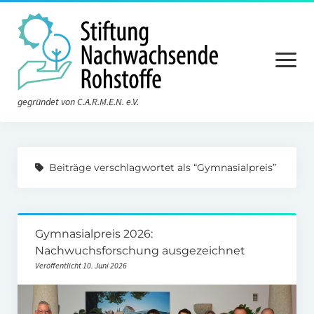
Menü
öffnen
gegründet von C.A.R.M.E.N. e.V.
Aktuelles
Beiträge verschlagwortet als “Gymnasialpreis”
Die Stiftung
Über die Stiftung
Gymnasialpreis 2026:
Der Vorstand
Nachwuchsforschung ausgezeichnet
Der Stiftungsrat
Veröffentlicht 10. Juni 2026
Satzung