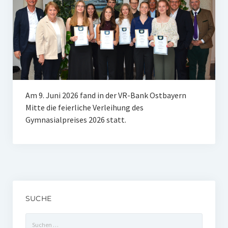
Unser Netzwerk
Unterstützen Sie uns
Datenschutz
Impressum und Disclaimer
Stipendien
Am 9. Juni 2026 fand in der VR-Bank Ostbayern
Mitte die feierliche Verleihung des
Erfahrungsberichte
Gymnasialpreises 2026 statt.
Gymnasialpreise
Aktuelles
Promotionsstipendien
Aktuelles
SUCHE
Suchen
Historie