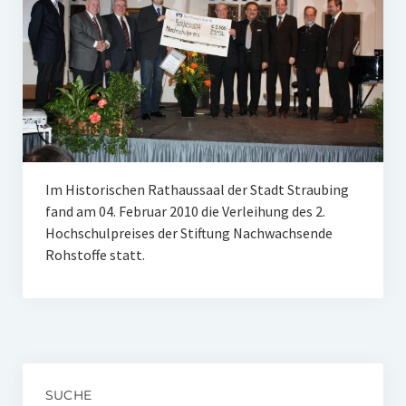
Unser Netzwerk
Unterstützen Sie uns
Datenschutz
Impressum und Disclaimer
Stipendien
Im Historischen Rathaussaal der Stadt Straubing
Erfahrungsberichte
fand am 04. Februar 2010 die Verleihung des 2.
Hochschulpreises der Stiftung Nachwachsende
Gymnasialpreise
Rohstoffe statt.
Aktuelles
Promotionsstipendien
Aktuelles
Historie
SUCHE