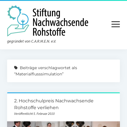
Menü
öffnen
gegründet von C.A.R.M.E.N. e.V.
Aktuelles
Beiträge verschlagwortet als
Die Stiftung
“Materialflusssimulation”
Über die Stiftung
Der Vorstand
2. Hochschulpreis Nachwachsende
Der Stiftungsrat
Rohstoffe verliehen
Veröffentlicht 5. Februar 2010
Satzung