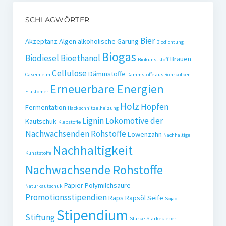
SCHLAGWÖRTER
Bier
Akzeptanz
Algen
alkoholische Gärung
Biodichtung
Biogas
Biodiesel
Bioethanol
Brauen
Biokunststoff
Cellulose
Dämmstoffe
Caseinleim
Dämmstoffe aus Rohrkolben
Erneuerbare Energien
Elastomer
Holz
Hopfen
Fermentation
Hackschnitzelheizung
Lignin
Lokomotive der
Kautschuk
Klebstoffe
Nachwachsenden Rohstoffe
Löwenzahn
Nachhaltige
Nachhaltigkeit
Kunststoffe
Nachwachsende Rohstoffe
Papier
Polymilchsäure
Naturkautschuk
Promotionsstipendien
Raps
Rapsöl
Seife
Sojaöl
Stipendium
Stiftung
Stärke
Stärkekleber