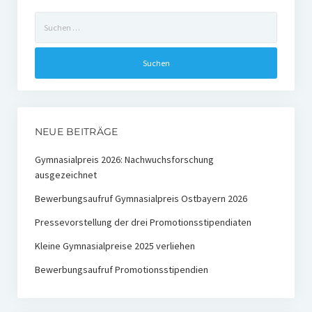
Ehemalige Stiftungs-Mitglieder
Suchen
nach:
Hochschulpreis der Stiftung Nachwachsende Rohstoffe
Preisträger
Medienpreis Nachwachsende Rohstoffe
NEUE BEITRÄGE
Preisträger
Gymnasialpreis 2026: Nachwuchsforschung
Kontakt
ausgezeichnet
Bewerbungsaufruf Gymnasialpreis Ostbayern 2026
Pressevorstellung der drei Promotionsstipendiaten
Kleine Gymnasialpreise 2025 verliehen
Bewerbungsaufruf Promotionsstipendien