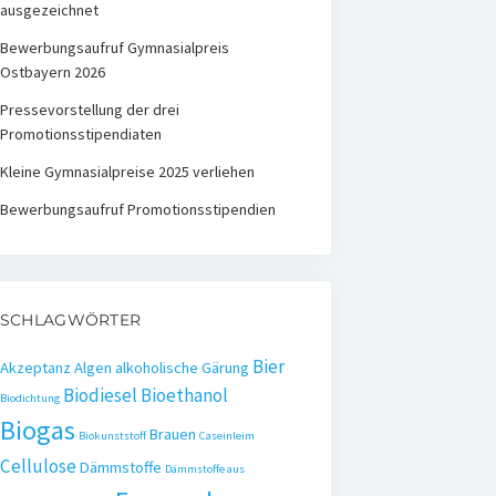
ausgezeichnet
Bewerbungsaufruf Gymnasialpreis
Ostbayern 2026
Pressevorstellung der drei
Promotionsstipendiaten
Kleine Gymnasialpreise 2025 verliehen
Bewerbungsaufruf Promotionsstipendien
SCHLAGWÖRTER
Bier
Akzeptanz
Algen
alkoholische Gärung
Biodiesel
Bioethanol
Biodichtung
Biogas
Brauen
Biokunststoff
Caseinleim
Cellulose
Dämmstoffe
Dämmstoffe aus