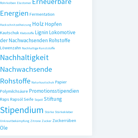
Erneuerbare
Rohrkolben
Elastomer
Energien
Fermentation
Holz
Hopfen
Hackschnitzelheizung
Lignin
Lokomotive
Kautschuk
Klebstoffe
der Nachwachsenden Rohstoffe
Löwenzahn
Nachhaltige Kunststoffe
Nachhaltigkeit
Nachwachsende
Rohstoffe
Papier
Naturkautschuk
Promotionsstipendien
Polymilchsäure
Stiftung
Raps
Rapsöl
Seife
Sojaöl
Stipendium
Stärke
Stärkekleber
Zuckerrüben
Unkrautbekämpfung
Zitrone
Zucker
Öle