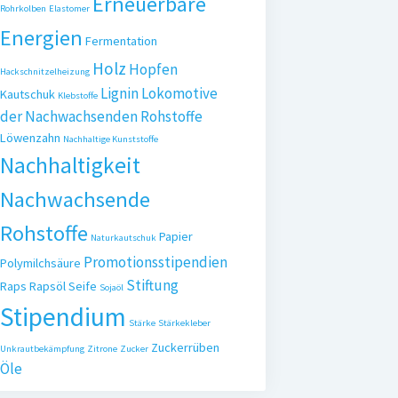
Erneuerbare
Rohrkolben
Elastomer
Energien
Fermentation
Holz
Hopfen
Hackschnitzelheizung
Lignin
Lokomotive
Kautschuk
Klebstoffe
der Nachwachsenden Rohstoffe
Löwenzahn
Nachhaltige Kunststoffe
Nachhaltigkeit
Nachwachsende
Rohstoffe
Papier
Naturkautschuk
Promotionsstipendien
Polymilchsäure
Stiftung
Raps
Rapsöl
Seife
Sojaöl
Stipendium
Stärke
Stärkekleber
Zuckerrüben
Unkrautbekämpfung
Zitrone
Zucker
Öle