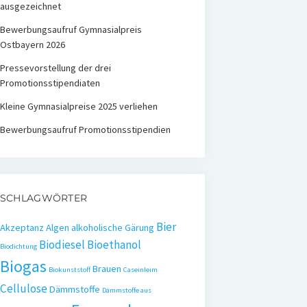
ausgezeichnet
Bewerbungsaufruf Gymnasialpreis
Ostbayern 2026
Pressevorstellung der drei
Promotionsstipendiaten
Kleine Gymnasialpreise 2025 verliehen
Bewerbungsaufruf Promotionsstipendien
SCHLAGWÖRTER
Bier
Akzeptanz
Algen
alkoholische Gärung
Biodiesel
Bioethanol
Biodichtung
Biogas
Brauen
Biokunststoff
Caseinleim
Cellulose
Dämmstoffe
Dämmstoffe aus