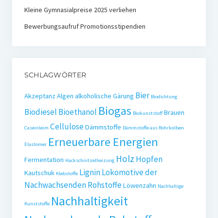
Kleine Gymnasialpreise 2025 verliehen
Bewerbungsaufruf Promotionsstipendien
SCHLAGWÖRTER
Bier
Akzeptanz
Algen
alkoholische Gärung
Biodichtung
Biogas
Biodiesel
Bioethanol
Brauen
Biokunststoff
Cellulose
Dämmstoffe
Caseinleim
Dämmstoffe aus Rohrkolben
Erneuerbare Energien
Elastomer
Holz
Hopfen
Fermentation
Hackschnitzelheizung
Lignin
Lokomotive der
Kautschuk
Klebstoffe
Nachwachsenden Rohstoffe
Löwenzahn
Nachhaltige
Nachhaltigkeit
Kunststoffe