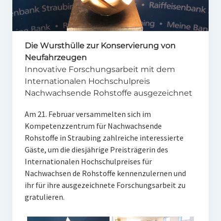
Unser Netzwerk
Unterstützen Sie uns
Die Wursthülle zur Konservierung von
Datenschutz
Neufahrzeugen
Impressum und Disclaimer
Innovative Forschungsarbeit mit dem
Internationalen Hochschulpreis
Stipendien
Nachwachsende Rohstoffe ausgezeichnet
Erfahrungsberichte
Am 21. Februar versammelten sich im
Kompetenzzentrum für Nachwachsende
Gymnasialpreise
Rohstoffe in Straubing zahlreiche interessierte
Gäste, um die diesjährige Preisträgerin des
Aktuelles
Internationalen Hochschulpreises für
Promotionsstipendien
Nachwachsen de Rohstoffe kennenzulernen und
ihr für ihre ausgezeichnete Forschungsarbeit zu
Aktuelles
gratulieren.
Historie