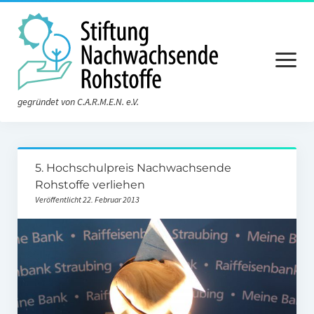
Menü
öffnen
gegründet von C.A.R.M.E.N. e.V.
Aktuelles
5. Hochschulpreis Nachwachsende
Die Stiftung
Rohstoffe verliehen
Veröffentlicht 22. Februar 2013
Über die Stiftung
Der Vorstand
Der Stiftungsrat
Satzung