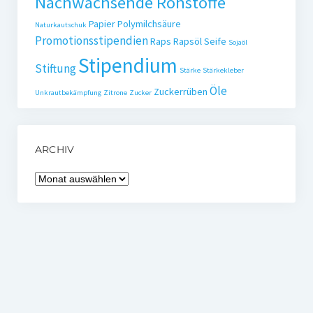
Nachwachsende Rohstoffe
Papier
Polymilchsäure
Naturkautschuk
Promotionsstipendien
Raps
Rapsöl
Seife
Sojaöl
Stipendium
Stiftung
Stärke
Stärkekleber
Öle
Zuckerrüben
Unkrautbekämpfung
Zitrone
Zucker
ARCHIV
Archiv