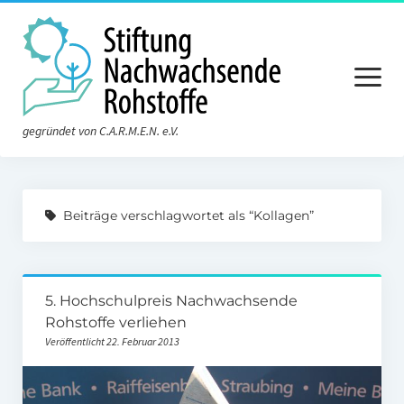
Menü
öffnen
gegründet von C.A.R.M.E.N. e.V.
Aktuelles
Beiträge verschlagwortet als “Kollagen”
Die Stiftung
Über die Stiftung
5. Hochschulpreis Nachwachsende
Der Vorstand
Rohstoffe verliehen
Der Stiftungsrat
Veröffentlicht 22. Februar 2013
Satzung