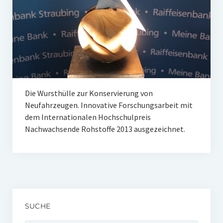
Unser Netzwerk
Unterstützen Sie uns
Datenschutz
Impressum und Disclaimer
Stipendien
Die Wursthülle zur Konservierung von
Neufahrzeugen. Innovative Forschungsarbeit mit
Erfahrungsberichte
dem Internationalen Hochschulpreis
Nachwachsende Rohstoffe 2013 ausgezeichnet.
Gymnasialpreise
Aktuelles
Promotionsstipendien
Aktuelles
SUCHE
Historie