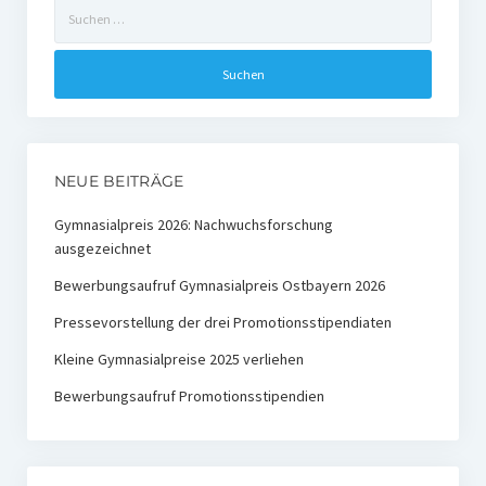
Suchen
Ehemalige Stiftungs-Mitglieder
nach:
Hochschulpreis der Stiftung Nachwachsende Rohstoffe
Preisträger
Medienpreis Nachwachsende Rohstoffe
NEUE BEITRÄGE
Preisträger
Gymnasialpreis 2026: Nachwuchsforschung
ausgezeichnet
Kontakt
Bewerbungsaufruf Gymnasialpreis Ostbayern 2026
Pressevorstellung der drei Promotionsstipendiaten
Kleine Gymnasialpreise 2025 verliehen
Bewerbungsaufruf Promotionsstipendien