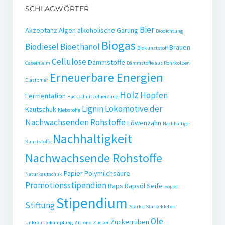
SCHLAGWÖRTER
Bier
Akzeptanz
Algen
alkoholische Gärung
Biodichtung
Biogas
Biodiesel
Bioethanol
Brauen
Biokunststoff
Cellulose
Dämmstoffe
Caseinleim
Dämmstoffe aus Rohrkolben
Erneuerbare Energien
Elastomer
Holz
Hopfen
Fermentation
Hackschnitzelheizung
Lignin
Lokomotive der
Kautschuk
Klebstoffe
Nachwachsenden Rohstoffe
Löwenzahn
Nachhaltige
Nachhaltigkeit
Kunststoffe
Nachwachsende Rohstoffe
Papier
Polymilchsäure
Naturkautschuk
Promotionsstipendien
Raps
Rapsöl
Seife
Sojaöl
Stipendium
Stiftung
Stärke
Stärkekleber
Öle
Zuckerrüben
Unkrautbekämpfung
Zitrone
Zucker