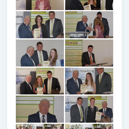
Unser Netzwerk
Unterstützen Sie uns
Datenschutz
Impressum und Disclaimer
Stipendien
Erfahrungsberichte
Gymnasialpreise
Aktuelles
Promotionsstipendien
Aktuelles
Historie