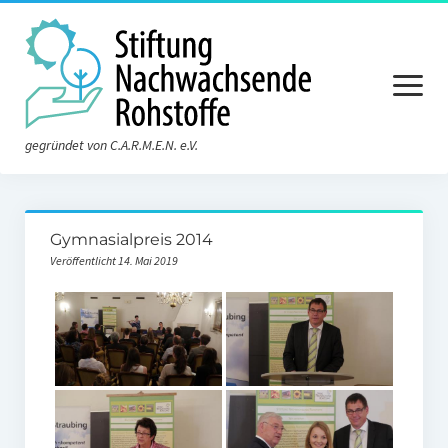
Menü
öffnen
gegründet von C.A.R.M.E.N. e.V.
Aktuelles
Gymnasialpreis 2014
Die Stiftung
Veröffentlicht 14. Mai 2019
Über die Stiftung
Der Vorstand
Der Stiftungsrat
Satzung