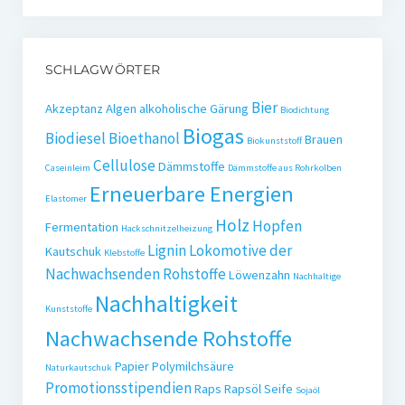
SCHLAGWÖRTER
Bier
Akzeptanz
Algen
alkoholische Gärung
Biodichtung
Biogas
Biodiesel
Bioethanol
Brauen
Biokunststoff
Cellulose
Dämmstoffe
Caseinleim
Dämmstoffe aus Rohrkolben
Erneuerbare Energien
Elastomer
Holz
Hopfen
Fermentation
Hackschnitzelheizung
Lignin
Lokomotive der
Kautschuk
Klebstoffe
Nachwachsenden Rohstoffe
Löwenzahn
Nachhaltige
Nachhaltigkeit
Kunststoffe
Nachwachsende Rohstoffe
Papier
Polymilchsäure
Naturkautschuk
Promotionsstipendien
Raps
Rapsöl
Seife
Sojaöl