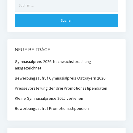
Suchen
Ehemalige Stiftungs-Mitglieder
nach:
Hochschulpreis der Stiftung Nachwachsende Rohstoffe
Preisträger
Medienpreis Nachwachsende Rohstoffe
NEUE BEITRÄGE
Preisträger
Gymnasialpreis 2026: Nachwuchsforschung
ausgezeichnet
Kontakt
Bewerbungsaufruf Gymnasialpreis Ostbayern 2026
Pressevorstellung der drei Promotionsstipendiaten
Kleine Gymnasialpreise 2025 verliehen
Bewerbungsaufruf Promotionsstipendien