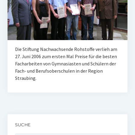
Unser Netzwerk
Unterstützen Sie uns
Datenschutz
Impressum und Disclaimer
Die Stiftung Nachwachsende Rohstoffe verlieh am
Stipendien
27. Juni 2006 zum ersten Mal Preise für die besten
Facharbeiten von Gymnasiasten und Schülern der
Erfahrungsberichte
Fach- und Berufsoberschulen in der Region
Straubing.
Gymnasialpreise
Aktuelles
Promotionsstipendien
Aktuelles
SUCHE
Historie