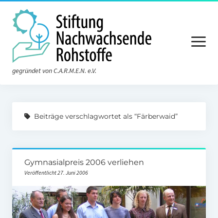
Menü
öffnen
gegründet von C.A.R.M.E.N. e.V.
Aktuelles
Beiträge verschlagwortet als “Färberwaid”
Die Stiftung
Über die Stiftung
Gymnasialpreis 2006 verliehen
Der Vorstand
Veröffentlicht 27. Juni 2006
Der Stiftungsrat
Satzung