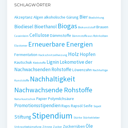
SCHLAGWÖRTER
Bier
Akzeptanz
Algen
alkoholische Gärung
Biodichtung
Biogas
Biodiesel
Bioethanol
Brauen
Biokunststoff
Cellulose
Dämmstoffe
Caseinleim
Dämmstoffe aus Rohrkolben
Erneuerbare Energien
Elastomer
Holz
Hopfen
Fermentation
Hackschnitzelheizung
Lignin
Lokomotive der
Kautschuk
Klebstoffe
Nachwachsenden Rohstoffe
Löwenzahn
Nachhaltige
Nachhaltigkeit
Kunststoffe
Nachwachsende Rohstoffe
Papier
Polymilchsäure
Naturkautschuk
Promotionsstipendien
Raps
Rapsöl
Seife
Sojaöl
Stipendium
Stiftung
Stärke
Stärkekleber
Öle
Zuckerrüben
Unkrautbekämpfung
Zitrone
Zucker