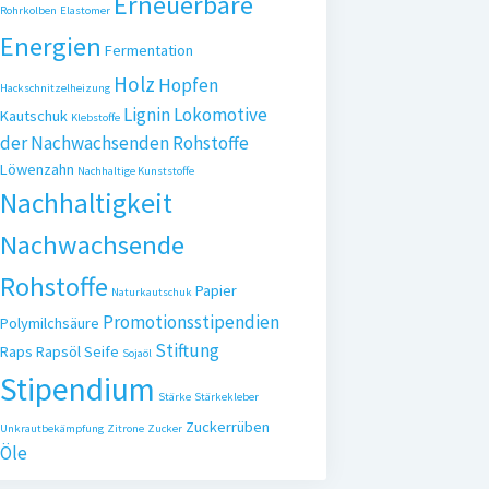
Erneuerbare
Rohrkolben
Elastomer
Energien
Fermentation
Holz
Hopfen
Hackschnitzelheizung
Lignin
Lokomotive
Kautschuk
Klebstoffe
der Nachwachsenden Rohstoffe
Löwenzahn
Nachhaltige Kunststoffe
Nachhaltigkeit
Nachwachsende
Rohstoffe
Papier
Naturkautschuk
Promotionsstipendien
Polymilchsäure
Stiftung
Raps
Rapsöl
Seife
Sojaöl
Stipendium
Stärke
Stärkekleber
Zuckerrüben
Unkrautbekämpfung
Zitrone
Zucker
Öle