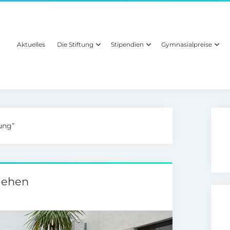
Aktuelles
Die Stiftung
Stipendien
Gymnasialpreise
ung”
liehen