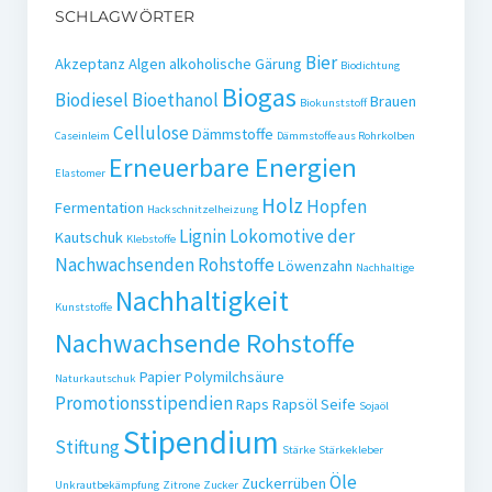
SCHLAGWÖRTER
Bier
Akzeptanz
Algen
alkoholische Gärung
Biodichtung
Biogas
Biodiesel
Bioethanol
Brauen
Biokunststoff
Cellulose
Dämmstoffe
Caseinleim
Dämmstoffe aus Rohrkolben
Erneuerbare Energien
Elastomer
Holz
Hopfen
Fermentation
Hackschnitzelheizung
Lignin
Lokomotive der
Kautschuk
Klebstoffe
Nachwachsenden Rohstoffe
Löwenzahn
Nachhaltige
Nachhaltigkeit
Kunststoffe
Nachwachsende Rohstoffe
Papier
Polymilchsäure
Naturkautschuk
Promotionsstipendien
Raps
Rapsöl
Seife
Sojaöl
Stipendium
Stiftung
Stärke
Stärkekleber
Öle
Zuckerrüben
Unkrautbekämpfung
Zitrone
Zucker