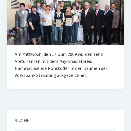
Unser Netzwerk
Unterstützen Sie uns
Datenschutz
Impressum und Disclaimer
Stipendien
Am Mittwoch, den 17. Juni 2009 wurden zehn
Abiturienten mit dem "Gymnasialpreis
Erfahrungsberichte
Nachwachsende Rohstoffe" in den Räumen der
Volksbank Straubing ausgezeichnet.
Gymnasialpreise
Aktuelles
Promotionsstipendien
Aktuelles
SUCHE
Historie