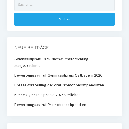
Suchen
nach:
Ehemalige Stiftungs-Mitglieder
Hochschulpreis der Stiftung Nachwachsende Rohstoffe
Preisträger
Medienpreis Nachwachsende Rohstoffe
NEUE BEITRÄGE
Preisträger
Gymnasialpreis 2026: Nachwuchsforschung
ausgezeichnet
Kontakt
Bewerbungsaufruf Gymnasialpreis Ostbayern 2026
Pressevorstellung der drei Promotionsstipendiaten
Kleine Gymnasialpreise 2025 verliehen
Bewerbungsaufruf Promotionsstipendien