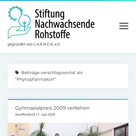
Menü
öffnen
gegründet von C.A.R.M.E.N. e.V.
Aktuelles
Beiträge verschlagwortet als
Die Stiftung
“Phytopharmakon”
Über die Stiftung
Der Vorstand
Gymnasialpreis 2009 verliehen
Der Stiftungsrat
Veröffentlicht 17. Juni 2009
Satzung