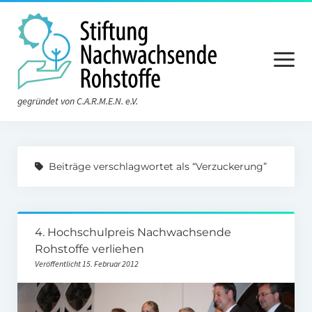
Menü
öffnen
gegründet von C.A.R.M.E.N. e.V.
Aktuelles
Beiträge verschlagwortet als “Verzuckerung”
Die Stiftung
Über die Stiftung
4. Hochschulpreis Nachwachsende
Der Vorstand
Rohstoffe verliehen
Der Stiftungsrat
Veröffentlicht 15. Februar 2012
Satzung