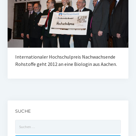
Unser Netzwerk
Unterstützen Sie uns
Datenschutz
Impressum und Disclaimer
Stipendien
Internationaler Hochschulpreis Nachwachsende
Rohstoffe geht 2012 an eine Biologin aus Aachen.
Erfahrungsberichte
Gymnasialpreise
Aktuelles
Promotionsstipendien
SUCHE
Aktuelles
Suchen
nach:
Historie