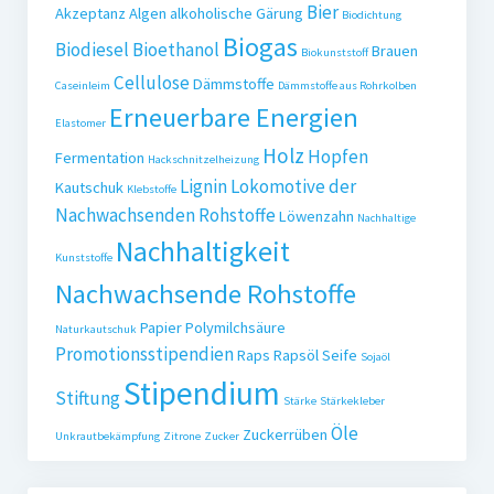
Bier
Akzeptanz
Algen
alkoholische Gärung
Biodichtung
Biogas
Biodiesel
Bioethanol
Brauen
Biokunststoff
Cellulose
Dämmstoffe
Caseinleim
Dämmstoffe aus Rohrkolben
Erneuerbare Energien
Elastomer
Holz
Hopfen
Fermentation
Hackschnitzelheizung
Lignin
Lokomotive der
Kautschuk
Klebstoffe
Nachwachsenden Rohstoffe
Löwenzahn
Nachhaltige
Nachhaltigkeit
Kunststoffe
Nachwachsende Rohstoffe
Papier
Polymilchsäure
Naturkautschuk
Promotionsstipendien
Raps
Rapsöl
Seife
Sojaöl
Stipendium
Stiftung
Stärke
Stärkekleber
Öle
Zuckerrüben
Unkrautbekämpfung
Zitrone
Zucker