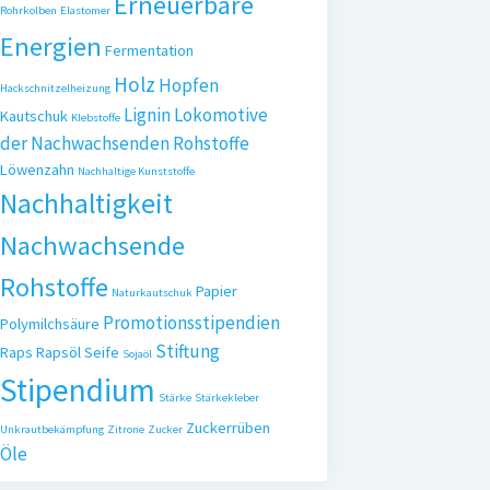
Erneuerbare
Rohrkolben
Elastomer
Energien
Fermentation
Holz
Hopfen
Hackschnitzelheizung
Lignin
Lokomotive
Kautschuk
Klebstoffe
der Nachwachsenden Rohstoffe
Löwenzahn
Nachhaltige Kunststoffe
Nachhaltigkeit
Nachwachsende
Rohstoffe
Papier
Naturkautschuk
Promotionsstipendien
Polymilchsäure
Stiftung
Raps
Rapsöl
Seife
Sojaöl
Stipendium
Stärke
Stärkekleber
Zuckerrüben
Unkrautbekämpfung
Zitrone
Zucker
Öle