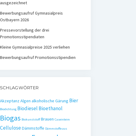
ausgezeichnet
Bewerbungsaufruf Gymnasialpreis
Ostbayern 2026
Pressevorstellung der drei
Promotionsstipendiaten
Kleine Gymnasialpreise 2025 verliehen
Bewerbungsaufruf Promotionsstipendien
SCHLAGWÖRTER
Bier
Akzeptanz
Algen
alkoholische Gärung
Biodiesel
Bioethanol
Biodichtung
Biogas
Brauen
Biokunststoff
Caseinleim
Cellulose
Dämmstoffe
Dämmstoffe aus