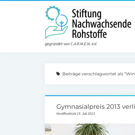
gegründet von C.A.R.M.E.N. e.V.
Beiträge verschlagwortet als “Win
Gymnasialpreis 2013 ver
Veröffentlicht 15. Juli 2013