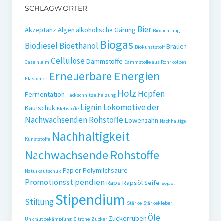
SCHLAGWÖRTER
Bier
Akzeptanz
Algen
alkoholische Gärung
Biodichtung
Biogas
Biodiesel
Bioethanol
Brauen
Biokunststoff
Cellulose
Dämmstoffe
Caseinleim
Dämmstoffe aus Rohrkolben
Erneuerbare Energien
Elastomer
Holz
Hopfen
Fermentation
Hackschnitzelheizung
Lignin
Lokomotive der
Kautschuk
Klebstoffe
Nachwachsenden Rohstoffe
Löwenzahn
Nachhaltige
Nachhaltigkeit
Kunststoffe
Nachwachsende Rohstoffe
Papier
Polymilchsäure
Naturkautschuk
Promotionsstipendien
Raps
Rapsöl
Seife
Sojaöl
Stipendium
Stiftung
Stärke
Stärkekleber
Öle
Zuckerrüben
Unkrautbekämpfung
Zitrone
Zucker