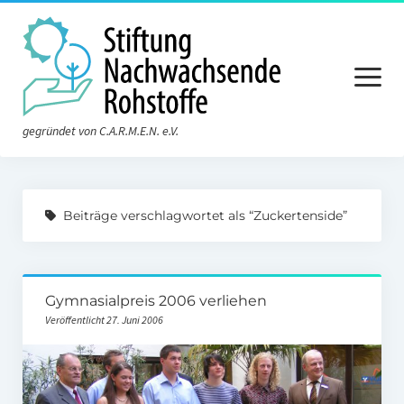
Menü
öffnen
gegründet von C.A.R.M.E.N. e.V.
Aktuelles
Beiträge verschlagwortet als “Zuckertenside”
Die Stiftung
Über die Stiftung
Gymnasialpreis 2006 verliehen
Der Vorstand
Veröffentlicht 27. Juni 2006
Der Stiftungsrat
Satzung