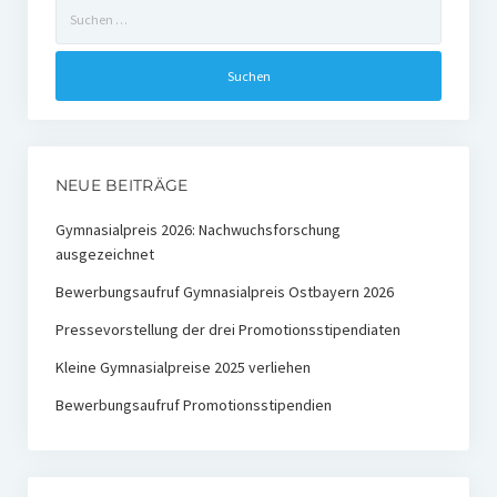
Suchen
Ehemalige Stiftungs-Mitglieder
nach:
Hochschulpreis der Stiftung Nachwachsende Rohstoffe
Preisträger
Medienpreis Nachwachsende Rohstoffe
NEUE BEITRÄGE
Preisträger
Gymnasialpreis 2026: Nachwuchsforschung
ausgezeichnet
Kontakt
Bewerbungsaufruf Gymnasialpreis Ostbayern 2026
Pressevorstellung der drei Promotionsstipendiaten
Kleine Gymnasialpreise 2025 verliehen
Bewerbungsaufruf Promotionsstipendien