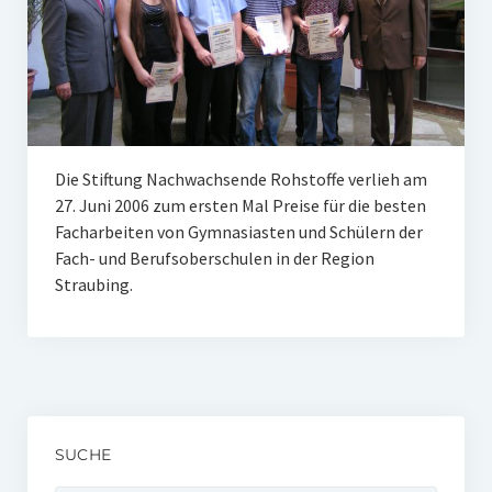
Unser Netzwerk
Unterstützen Sie uns
Datenschutz
Impressum und Disclaimer
Die Stiftung Nachwachsende Rohstoffe verlieh am
Stipendien
27. Juni 2006 zum ersten Mal Preise für die besten
Facharbeiten von Gymnasiasten und Schülern der
Erfahrungsberichte
Fach- und Berufsoberschulen in der Region
Straubing.
Gymnasialpreise
Aktuelles
Promotionsstipendien
Aktuelles
SUCHE
Historie